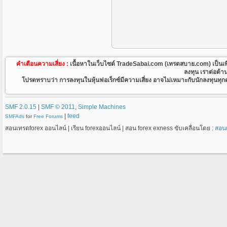
คำเตือนความเสี่ยง :
เนื้อหาในเว็บไซต์ TradeSabai.com (เทรดสบาย.com) เป็นเพียงเว
ลงทุน เราต่อต้า
โปรดทราบว่า การลงทุนในหุ้นฟอเร็กซ์มีความเสี่ยง อาจไม่เหมาะกับนักลงทุนทุกคน 
SMF 2.0.15
|
SMF © 2011
,
Simple Machines
|
feed
SMFAds
for
Free Forums
สอนเทรดforex ออนไลน์ | เรียน forexออนไลน์ | สอน forex exness ขับเคลื่อนโดย :
สอน