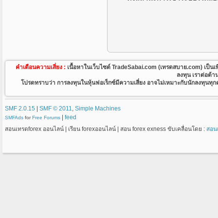
คำเตือนความเสี่ยง :
เนื้อหาในเว็บไซต์ TradeSabai.com (เทรดสบาย.com) เป็นเพียงเว
ลงทุน เราต่อต้า
โปรดทราบว่า การลงทุนในหุ้นฟอเร็กซ์มีความเสี่ยง อาจไม่เหมาะกับนักลงทุนทุกคน 
SMF 2.0.15
|
SMF © 2011
,
Simple Machines
|
feed
SMFAds
for
Free Forums
สอนเทรดforex ออนไลน์ | เรียน forexออนไลน์ | สอน forex exness ขับเคลื่อนโดย :
สอน