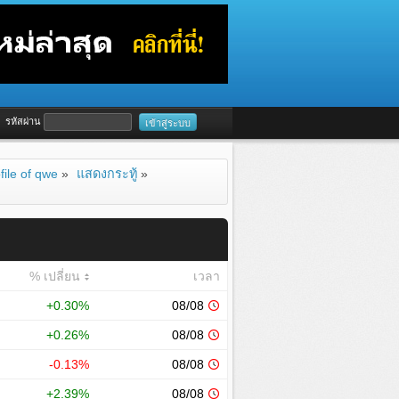
รหัสผ่าน
file of qwe
»
แสดงกระทู้
»