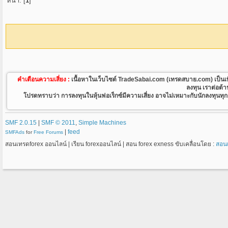
หน้า: [
1
]
คำเตือนความเสี่ยง :
เนื้อหาในเว็บไซต์ TradeSabai.com (เทรดสบาย.com) เป็นเพียงเว
ลงทุน เราต่อต้
โปรดทราบว่า การลงทุนในหุ้นฟอเร็กซ์มีความเสี่ยง อาจไม่เหมาะกับนักลงทุนทุกคน
SMF 2.0.15
|
SMF © 2011
,
Simple Machines
|
feed
SMFAds
for
Free Forums
สอนเทรดforex ออนไลน์ | เรียน forexออนไลน์ | สอน forex exness ขับเคลื่อนโดย :
สอน