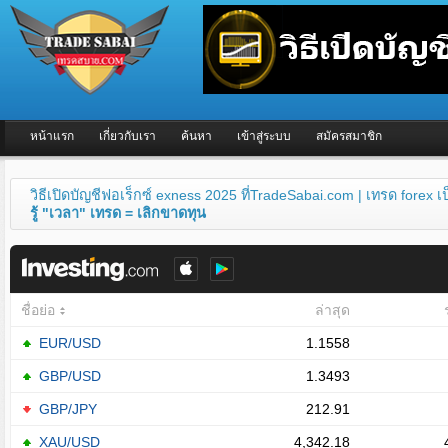
หน้าแรก
เกี่ยวกับเรา
ค้นหา
เข้าสู่ระบบ
สมัครสมาชิก
วิธีเปิดบัญชีฟอเร็กซ์ exness 2025 ที่TradeSabai.com | เทรด forex 
รู้ "เวลา" เทรด = เลิกขาดทุน