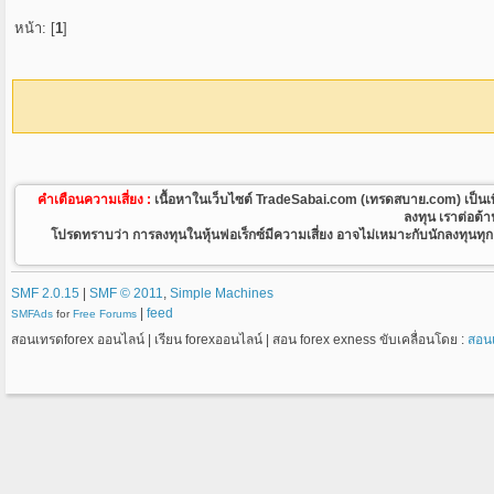
หน้า: [
1
]
คำเตือนความเสี่ยง :
เนื้อหาในเว็บไซต์ TradeSabai.com (เทรดสบาย.com) เป็นเพียงเว
ลงทุน เราต่อต้
โปรดทราบว่า การลงทุนในหุ้นฟอเร็กซ์มีความเสี่ยง อาจไม่เหมาะกับนักลงทุนทุกคน
SMF 2.0.15
|
SMF © 2011
,
Simple Machines
|
feed
SMFAds
for
Free Forums
สอนเทรดforex ออนไลน์ | เรียน forexออนไลน์ | สอน forex exness ขับเคลื่อนโดย :
สอน