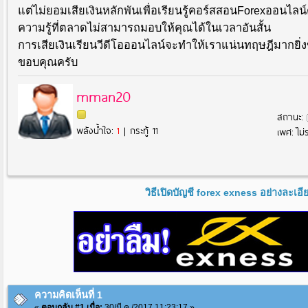
แต่ไม่ยอมเสียเงินหลักพันเพื่อเรียนรู้คอร์สสอนForexออนไลน์ต
ความรู้ที่ตลาดไม่สามารถมอบให้คุณได้ในเวลาอันสั้น
การเสียเงินเรียนวีดีโอออนไลน์จะทำให้เราแน่นทฤษฎีมากยิ
ขอบคุณครับ
mman20
สถานะ:
พลังน้ำใจ:
1
| กระทู้ 11
เพศ: ไม่ร
วิธีเปิดบัญชี forex exness อย่างละเอ
ความคิดเห็นที่ 1
«
ตอบกลับ #1 เมื่อ:
30/มี.ค./2017 11:23:17 »