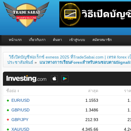
หน้าแรก
เกี่ยวกับเรา
ค้นหา
เข้าสู่ระบบ
สมัครสมาชิก
วิธีเปิดบัญชีฟอเร็กซ์ exness 2025 ที่TradeSabai.com | เทรด forex 
ประชาสัมพันธ์
»
แนวทางการเรียนForexสำหรับคนชอบตามSignal