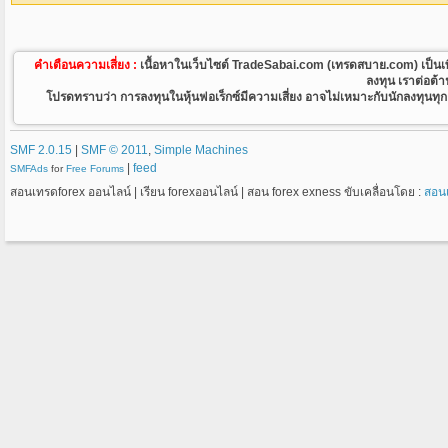
คำเตือนความเสี่ยง :
เนื้อหาในเว็บไซต์ TradeSabai.com (เทรดสบาย.com) เป็นเพียงเว
ลงทุน เราต่อต้
โปรดทราบว่า การลงทุนในหุ้นฟอเร็กซ์มีความเสี่ยง อาจไม่เหมาะกับนักลงทุนทุกคน
SMF 2.0.15
|
SMF © 2011
,
Simple Machines
|
feed
SMFAds
for
Free Forums
สอนเทรดforex ออนไลน์ | เรียน forexออนไลน์ | สอน forex exness ขับเคลื่อนโดย :
สอน