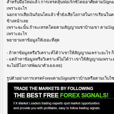
สำหรับมือใหม่แล้ว การเทรดหุ้นฟอเร็กซ์โดยอาศัยตามSignalชา
เพราะอะไร
นอกจากเสียเงินก้อนโตแล้ว ซ้ำยังเสียโอกาสในการเรียนในคร
ข้างหน้าเลย
เพราะฉะนั้น ถ้าจะเทรดโดยตามสัญญาณชาบ้านเขา ตามSigna
เพราะอะไร
พยายามหาข้อมูลให้เยอะที่สุด
- ถ้าหาข้อมูลหรือวิเคราะห์ได้ว่าเขาให้สัญญาณเพราะอะไร ก
- แต่ถ้าหาข้อมูลหรือวิเคราะห์ไม่ได้ว่า เขาให้สัญญาณเพราะ
จะไม่มีโอกาสพัฒนาตัวเองเลย)
รูปตัวอย่างการเทรดForexตามSignalชาวบ้านหรือตามเว็บไซต์ เ