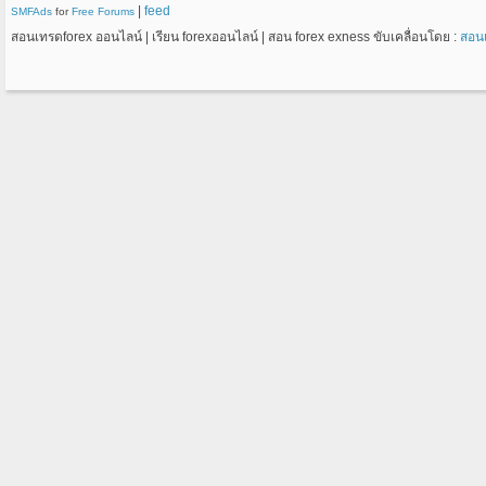
|
feed
SMFAds
for
Free Forums
สอนเทรดforex ออนไลน์ | เรียน forexออนไลน์ | สอน forex exness ขับเคลื่อนโดย :
สอน