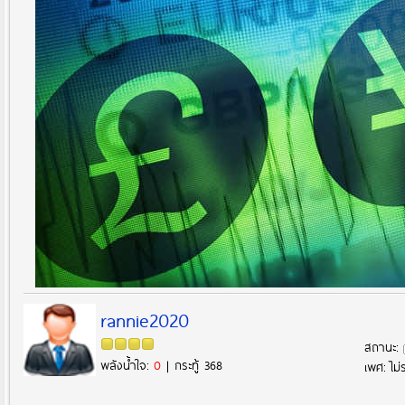
rannie2020
สถานะ:
พลังน้ำใจ:
0
| กระทู้ 368
เพศ: ไม่ร