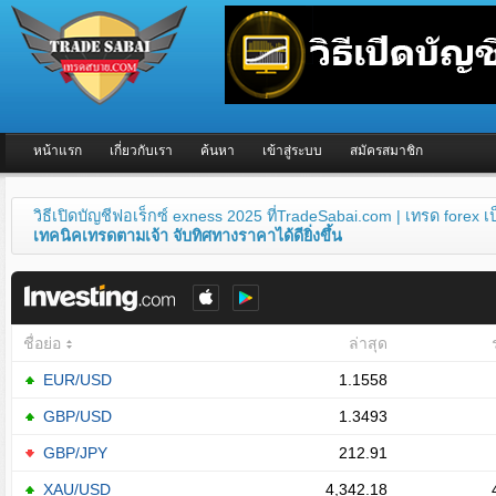
หน้าแรก
เกี่ยวกับเรา
ค้นหา
เข้าสู่ระบบ
สมัครสมาชิก
วิธีเปิดบัญชีฟอเร็กซ์ exness 2025 ที่TradeSabai.com | เทรด forex 
เทคนิคเทรดตามเจ้า จับทิศทางราคาได้ดียิ่งขึ้น