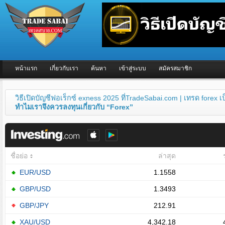
หน้าแรก
เกี่ยวกับเรา
ค้นหา
เข้าสู่ระบบ
สมัครสมาชิก
วิธีเปิดบัญชีฟอเร็กซ์ exness 2025 ที่TradeSabai.com | เทรด forex 
ทำไมเราจึงควรลงทุนเกี่ยวกับ “Forex”