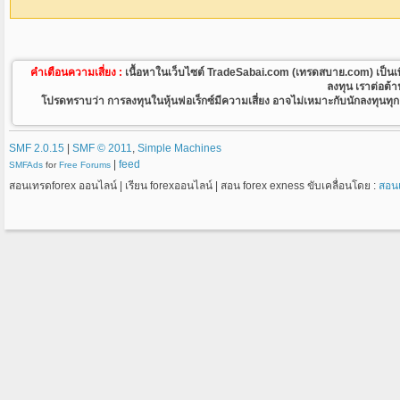
คำเตือนความเสี่ยง :
เนื้อหาในเว็บไซต์ TradeSabai.com (เทรดสบาย.com) เป็นเพียงเว
ลงทุน เราต่อต้
โปรดทราบว่า การลงทุนในหุ้นฟอเร็กซ์มีความเสี่ยง อาจไม่เหมาะกับนักลงทุนทุกคน
SMF 2.0.15
|
SMF © 2011
,
Simple Machines
|
feed
SMFAds
for
Free Forums
สอนเทรดforex ออนไลน์ | เรียน forexออนไลน์ | สอน forex exness ขับเคลื่อนโดย :
สอน